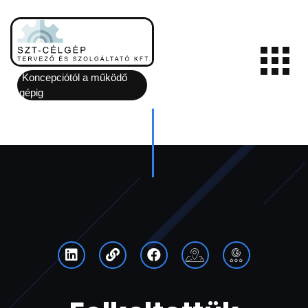
Helló Világ!
Koncepciótól a működő
gépig
Üdvözlet a WordPress-ben! Ez az első bejegyzés,
amelyet lehet akár módosítani, akár törölni, aztán
kezdődhet az írás, a tartalommal történő feltöltés.