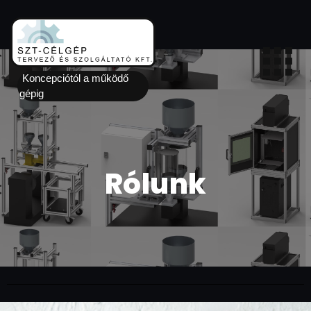
Koncepciótól a működő
gépig
Rólunk