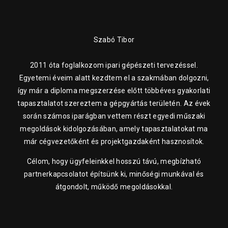
Szabó Tibor
2011 óta foglalkozom ipari gépészeti tervezéssel.
Egyetemi éveim alatt kezdtem el a szakmában dolgozni,
így már a diploma megszerzése előtt többéves gyakorlati
tapasztalatot szereztem a gépgyártás területén. Az évek
során számos iparágban vettem részt egyedi műszaki
megoldások kidolgozásában, amely tapasztalatokat ma
már cégvezetőként és projektgazdaként hasznosítok.
Célom, hogy ügyfeleinkkel hosszú távú, megbízható
partnerkapcsolatot építsünk ki, minőségi munkával és
átgondolt, működő megoldásokkal.