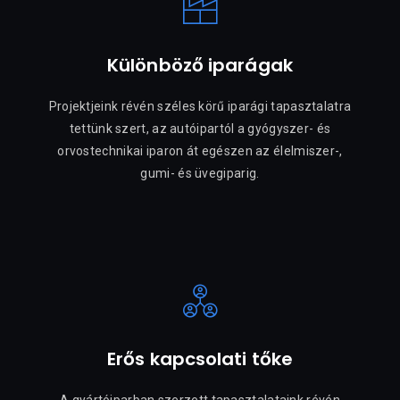
Különböző iparágak
Projektjeink révén széles körű iparági tapasztalatra
tettünk szert, az autóipartól a gyógyszer- és
orvostechnikai iparon át egészen az élelmiszer-,
gumi- és üvegiparig.
Erős kapcsolati tőke
A gyártóiparban szerzett tapasztalataink révén