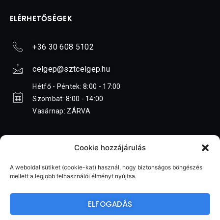
ELÉRHETŐSÉGEK
+36 30 608 5102
celgep@sztcelgep.hu
Hétfő - Péntek: 8:00 - 17:00
Szombat: 8:00 - 14:00
Vasárnap: ZÁRVA
Cookie hozzájárulás
A weboldal sütiket (cookie-kat) használ, hogy biztonságos böngészés
mellett a legjobb felhasználói élményt nyújtsa.
Minden jog fenntartva 2023 ©
ELFOGADÁS
IMPRESSZUM
ADATKEZELÉSI TÁJÉKOZTATÓ