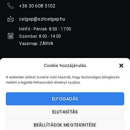
+36 30 608 5102
celgep@sztcelgep.hu
Hétfő - Péntek: 8:00 - 17:00
Szombat: 8:00 - 14:00
Vasárnap: ZÁRVA
Cookie hozzájárulás
A weboldal sütiket (cookie-kat) használ, hogy biztonságos böngészés
mellett a legjobb felhasználói élményt nyújtsa.
Minden jog fenntartva 2023 ©
ELFOGADÁS
IMPRESSZUM
ADATKEZELÉSI TÁJÉKOZTATÓ
SZT-Célgép Tervező és Szolgáltató Kft.
ELUTASÍTÁS
BEÁLLÍTÁSOK MEGTEKINTÉSE